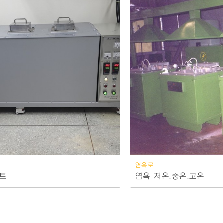
염욕로
포트
염욕 저온.중온.고온