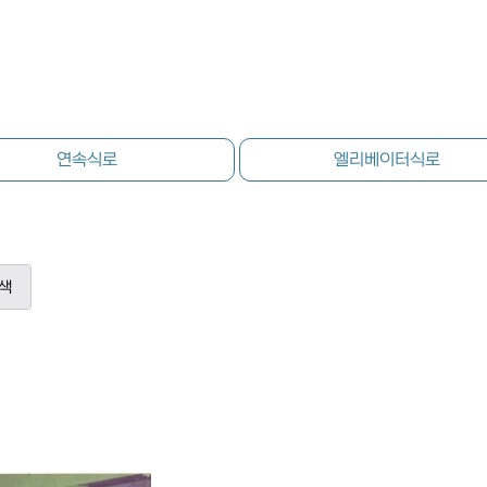
연속식로
엘리베이터식로