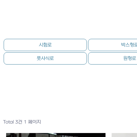
시험로
박스형
풋샤식로
원형로
Total 3건
1 페이지