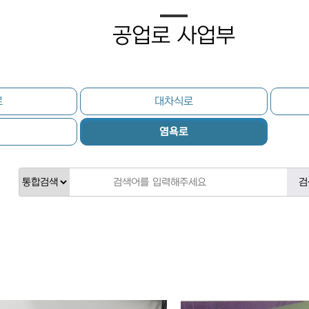
공업로 사업부
로
대차식로
염욕로